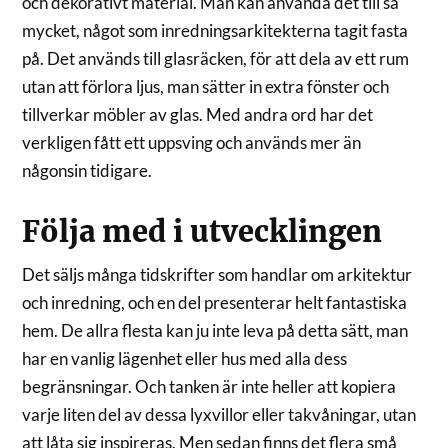
och dekorativt material. Man kan använda det till så
mycket, något som inredningsarkitekterna tagit fasta
på. Det används till glasräcken, för att dela av ett rum
utan att förlora ljus, man sätter in extra fönster och
tillverkar möbler av glas. Med andra ord har det
verkligen fått ett uppsving och används mer än
någonsin tidigare.
Följa med i utvecklingen
Det säljs många tidskrifter som handlar om arkitektur
och inredning, och en del presenterar helt fantastiska
hem. De allra flesta kan ju inte leva på detta sätt, man
har en vanlig lägenhet eller hus med alla dess
begränsningar. Och tanken är inte heller att kopiera
varje liten del av dessa lyxvillor eller takvåningar, utan
att låta sig inspireras. Men sedan finns det flera små