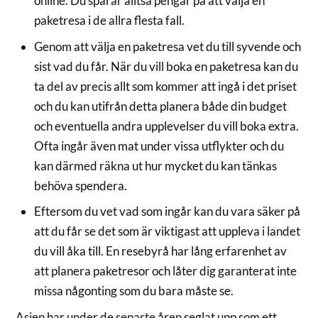
online. Du sparar alltså pengar på att välja en
paketresa i de allra flesta fall.
Genom att välja en paketresa vet du till syvende och
sist vad du får. När du vill boka en paketresa kan du
ta del av precis allt som kommer att ingå i det priset
och du kan utifrån detta planera både din budget
och eventuella andra upplevelser du vill boka extra.
Ofta ingår även mat under vissa utflykter och du
kan därmed räkna ut hur mycket du kan tänkas
behöva spendera.
Eftersom du vet vad som ingår kan du vara säker på
att du får se det som är viktigast att uppleva i landet
du vill åka till. En resebyrå har lång erfarenhet av
att planera paketresor och låter dig garanterat inte
missa någonting som du bara måste se.
Asien har under de senaste åren seglat upp som ett