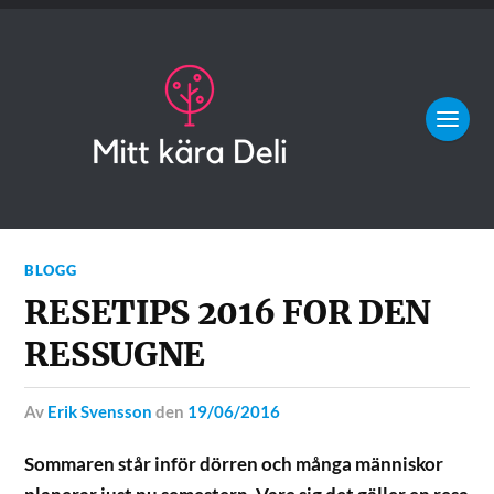
BLOGG
RESETIPS 2016 FOR DEN
RESSUGNE
av
Erik Svensson
den
19/06/2016
Sommaren står inför dörren och många människor