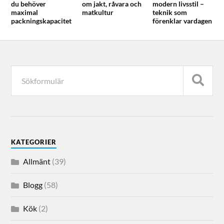
du behöver
om jakt, råvara och
modern livsstil –
maximal
matkultur
teknik som
packningskapacitet
förenklar vardagen
KATEGORIER
Allmänt
(39)
Blogg
(58)
Kök
(2)