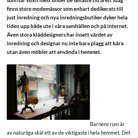
som har vuxit mest under de senaste tio åren. Idag
finns store modemässor som enbart dedikerats till
just inredning och nya inredningsbutiker dyker hela
tiden upp både ute i våra samhällen och på internet.
Även stora kläddesigners har insett värdet av
inredning och designar nu inte bara plagg att bära
utan även möbler att använda i hemmet.
Barnens rum är
av naturliga skäl ett av de viktigaste i hela hemmet. Det