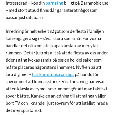
Intresserad – köp din
barnsäng
billigt på Barnmobler.se
– med stort utbud finns där garanterat något som
passar just ditt barn.
Inredning är helt enkelt något som de flesta i familjen
kan engagera sig i – såväl stora som små! För vuxna
handlar det ofta om att skapa känslan av mer yta i
rummen. Det är ju trots allt så att de flesta av oss under
tidens gång lyckas samla på oss en hel del saker som
måste placeras någonstans i hemmet. Nyfken på att
lära dig mer –
här kan du läsa om tips
på hur du får
sovrummet att kännas större. Viss forskning har visat
att en känsla av rymd i sovrummet gör att man faktiskt
sover bättre. Kanske en anledning till att många väljer
bort TV och liknande i just sovrum för att istället inreda
det mer spartanskt.