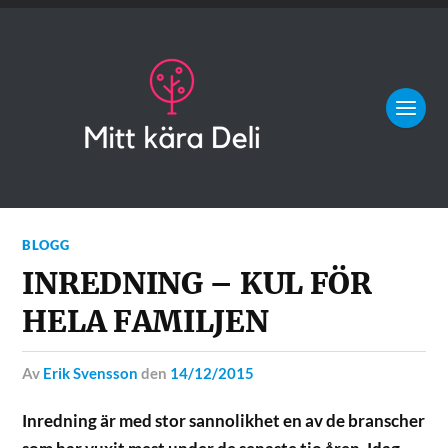
BLOGG
INREDNING – KUL FÖR
HELA FAMILJEN
av
Erik Svensson
den
14/12/2015
Inredning är med stor sannolikhet en av de branscher